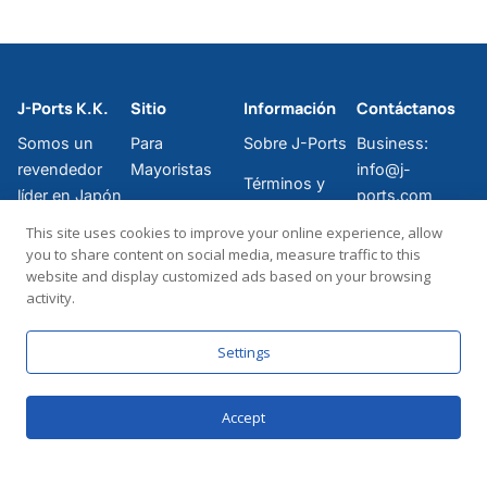
J-Ports K.K.
Sitio
Información
Contáctanos
Somos un
Para
Sobre J-Ports
Business:
revendedor
Mayoristas
info@j-
Términos y
líder en Japón
ports.com
Para
Condiciones
de bolsos,
This site uses cookies to improve your online experience, allow
Particulares
Support:
relojes y
Política de
you to share content on social media, measure traffic to this
support@j-
accesorios de
FAQ
Privacidad
website and display customized ads based on your browsing
ports.com
activity.
lujo de
Mi Cuenta
J-Ports Help
segunda
〒 552-0007
Desk
Settings
mano, 100%
501 Orc Prior
Messenger
auténticos.
Tower 1-2-30,
Bentencho,
Accept
Minato-ku,
Osaka-shi,
Osaka-fu,